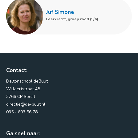
Ouderbetrokkenheid
Juf Simone
Praktische informatie
Leerkracht, groep rood (5/6)
Veelgestelde vragen
Kennismaken
Vacatures
Nieuws
Contact:
Daltonschool deBuut
Willaertstraat 45
3766 CP Soest
directie@de-buut.nl
035 - 603 56 78
Ga snel naar: