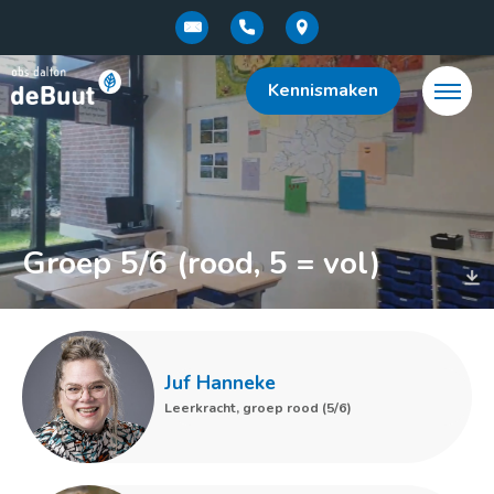
Kennismaken
Groep 5/6 (rood, 5 = vol)
Menu:
Home
Juf Hanneke
Ons onderwijs
Leerkracht, groep rood (5/6)
Ons team