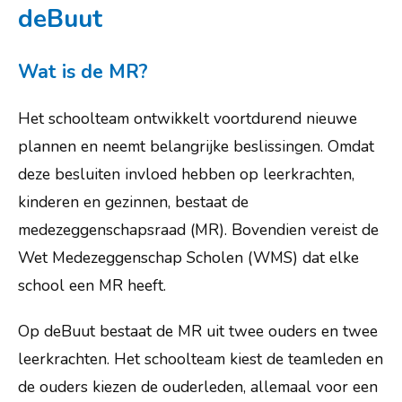
Ouderbetrokkenheid
deBuut
MR
Wat is de MR?
OR
Moestuingroep
Het schoolteam ontwikkelt voortdurend nieuwe
plannen en neemt belangrijke beslissingen. Omdat
Klankbordgroep
deze besluiten invloed hebben op leerkrachten,
Praktische informatie
kinderen en gezinnen, bestaat de
Veelgestelde vragen
medezeggenschapsraad (MR). Bovendien vereist de
Wet Medezeggenschap Scholen (WMS) dat elke
Kennismaken
school een MR heeft.
Vacatures
Op deBuut bestaat de MR uit twee ouders en twee
Nieuws
leerkrachten. Het schoolteam kiest de teamleden en
de ouders kiezen de ouderleden, allemaal voor een