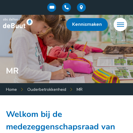
Kennismaken
MR
Menu:
Home
Ouderbetrokkenheid
MR
Home
Ons onderwijs
Welkom bij de
Ons team
medezeggenschapsraad van