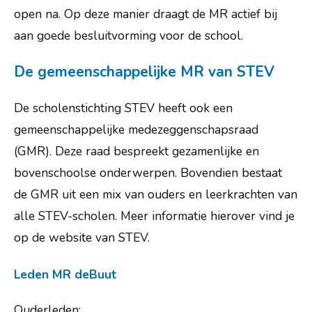
open na. Op deze manier draagt de MR actief bij
aan goede besluitvorming voor de school.
De gemeenschappelijke MR van STEV
De scholenstichting STEV heeft ook een
gemeenschappelijke medezeggenschapsraad
(GMR). Deze raad bespreekt gezamenlijke en
bovenschoolse onderwerpen. Bovendien bestaat
Willaertstraat 45
3766 CP Soest
de GMR uit een mix van ouders en leerkrachten van
directie@de-buut.nl
alle STEV-scholen. Meer informatie hierover vind je
op de website van STEV.
035 - 603 56 78
Leden MR deBuut
Routebeschrijving
Ouderleden: