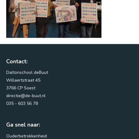
3766 CP Soest
directie@de-buut.nl
035 - 603 56 78
Routebeschrijving
Contact:
Daltonschool deBuut
Willaertstraat 45
3766 CP Soest
directie@de-buut.nl
035 - 603 56 78
Ga snel naar:
Ouderbetrokkenheid