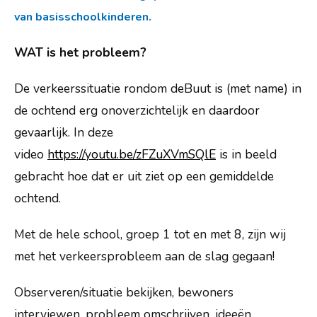
Ouderbetrokkenheid
van basisschoolkinderen.
Praktische informatie
WAT is het probleem?
Veelgestelde vragen
De verkeerssituatie rondom deBuut is (met name) in
Kennismaken
de ochtend erg onoverzichtelijk en daardoor
Vacatures
gevaarlijk. In deze
Nieuws
video
https://youtu.be/zFZuXVmSQlE
is in beeld
gebracht hoe dat er uit ziet op een gemiddelde
ochtend.
Met de hele school, groep 1 tot en met 8, zijn wij
met het verkeersprobleem aan de slag gegaan!
Observeren/situatie bekijken, bewoners
interviewen, probleem omschrijven, ideeën